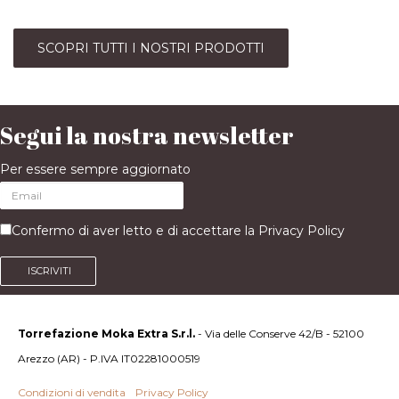
SCOPRI TUTTI I NOSTRI PRODOTTI
Segui la nostra newsletter
Per essere sempre aggiornato
Confermo di aver letto e di accettare la
Privacy Policy
ISCRIVITI
Torrefazione Moka Extra S.r.l.
- Via delle Conserve 42/B - 52100
Arezzo (AR) - P.IVA IT02281000519
Condizioni di vendita
-
Privacy Policy