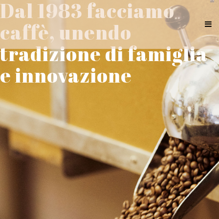
Dal 1983 facciamo
caffè, unendo
tradizione di famiglia
e innovazione